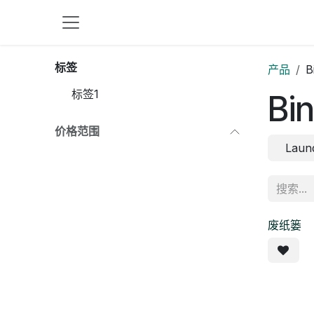
跳至内容
标签
产品
B
标签1
Bi
价格范围
Laun
废纸篓